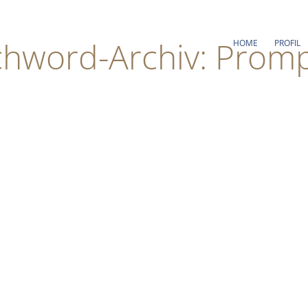
chword-Archiv: Prom
HOME
PROFIL