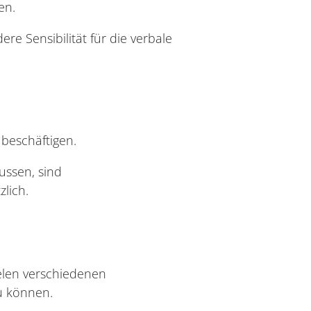
en.
e Sensibilität für die verbale
 beschäftigen.
ussen, sind
lich.
ielen verschiedenen
u können.